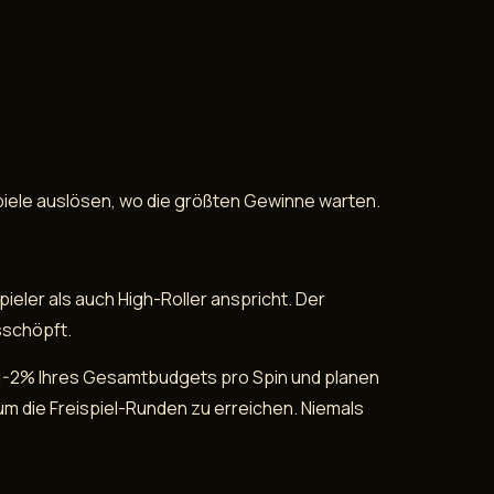
ispiele auslösen, wo die größten Gewinne warten.
ieler als auch High-Roller anspricht. Der
sschöpft.
al 1-2% Ihres Gesamtbudgets pro Spin und planen
um die Freispiel-Runden zu erreichen. Niemals