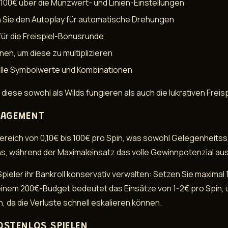
 100€ über die Münzwert- und Linien-Einstellungen
n Sie den Autoplay für automatische Drehungen
ür die Freispiel-Bonusrunde
n, um diese zu multiplizieren
alle Symbolwerte und Kombinationen
 diese sowohl als Wilds fungieren als auch die lukrativen Fre
NAGEMENT
ereich von 0,10€ bis 100€ pro Spin, was sowohl Gelegenheitssp
ns, während der Maximaleinsatz das volle Gewinnpotenzial au
 Spieler ihr Bankroll konservativ verwalten: Setzen Sie maxim
einem 200€-Budget bedeutet das Einsätze von 1-2€ pro Spin, 
 da die Verluste schnell eskalieren können.
OSTENLOS SPIELEN