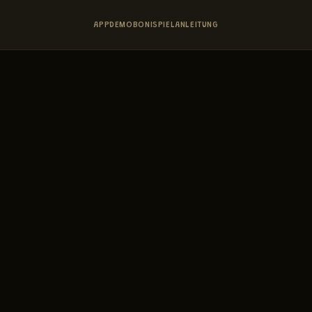
APP
DEMO
BONI
SPIELANLEITUNG