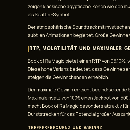
Slot-S
Experten-Urteil
11
12
zeigen klassische ägyptische Ikonen wie den mu
Magic
als Scatter-Symbol.
Spielerbewertungen
Häufig
13
14
Der atmosphärische Soundtrack mit mystischen 
subtilen Animationen begleitet. Große Gewinne 
RTP, VOLATILITÄT UND MAXIMALER G
Book of Ra Magic bietet einen RTP von 95,10%, w
Diese hohe Varianz bedeutet, dass Gewinne selt
steigen die Gewinnchancen erheblich.
Der maximale Gewinn erreicht beeindruckende 5
Maximaleinsatz von 100€ einen Jackpot von 500
macht Book of Ra Magic besonders attraktiv für S
Durststrecken für das Potenzial großer Auszah
TREFFERFREQUENZ UND VARIANZ