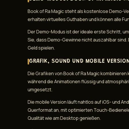
Book of Ra Magic steht als kostenlose Demo-Vers
erhalten virtuelles Guthaben und können alle Fu
Der Demo-Modus ist der ideale erste Schritt, u
Sie, dass Demo-Gewinne nicht auszahlbar sind. D
Geld spielen.
GRAFIK, SOUND UND MOBILE VERSIO
Die Grafiken von Book of Ra Magic kombinieren k
während die Animationen flüssig und atmosphäri
umgesetzt.
Die mobile Version läuft nahtlos auf iOS- und 
Querformat an, mit optimierten Touch-Bedienel
Qualität wie am Desktop genießen.