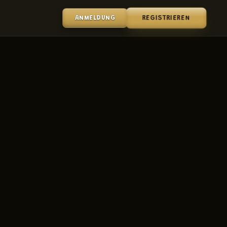
ANMELDUNG
REGISTRIEREN