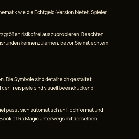
ematik wie die Echtgeld-Version bietet. Spieler
atzgrößen risikofrei auszuprobieren. Beachten
Bonusrunden kennenzulernen, bevor Sie mit echtem
. Die Symbole sind detailreich gestaltet,
er Freispiele sind visuell beeindruckend
iel passt sich automatisch an Hochformat und
 Book of Ra Magic unterwegs mit derselben