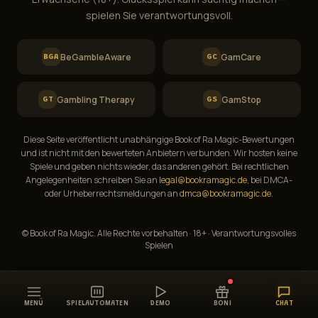
spielen Sie verantwortungsvoll.
BeGambleAware
GamCare
BGA
GC
Gambling Therapy
GamStop
GT
GS
Diese Seite veröffentlicht unabhängige Book of Ra Magic-Bewertungen
und ist nicht mit den bewerteten Anbietern verbunden. Wir hosten keine
Spiele und geben nichts wieder, das anderen gehört. Bei rechtlichen
Angelegenheiten schreiben Sie an
legal@bookramagic.de
, bei DMCA-
oder Urheberrechtsmeldungen an
dmca@bookramagic.de
.
© Book of Ra Magic. Alle Rechte vorbehalten · 18+ · Verantwortungsvolles
Spielen
MENÜ
SPIELAUTOMATEN
DEMO
BONI
CHAT