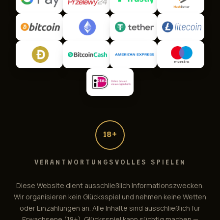
18+
Book of Ra Magic Support
VERANTWORTUNGSVOLLES SPIELEN
Online — Antwort in ~1 Min.
Diese Website dient ausschließlich Informationszwecken.
Wir organisieren kein Glücksspiel und nehmen keine Wetten
oder Einzahlungen an. Alle Inhalte sind ausschließlich für
Erwachsene (18+). Glücksspiel kann süchtig machen —