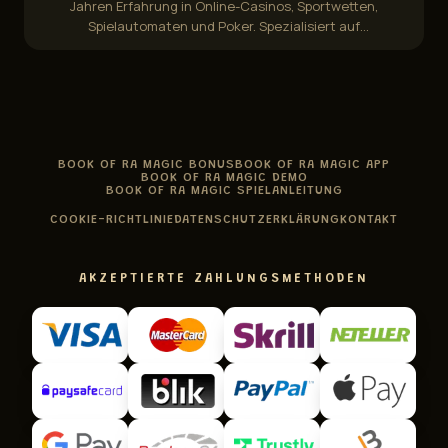
Jahren Erfahrung in Online-Casinos, Sportwetten,
Spielautomaten und Poker. Spezialisiert auf
Bonusbedingungen, Auszahlungsgeschwindigkeit,
Fairness-Audits und Spielerschutzvorschriften.
BOOK OF RA MAGIC BONUS
BOOK OF RA MAGIC APP
BOOK OF RA MAGIC DEMO
BOOK OF RA MAGIC SPIELANLEITUNG
COOKIE-RICHTLINIE
DATENSCHUTZERKLÄRUNG
KONTAKT
AKZEPTIERTE ZAHLUNGSMETHODEN