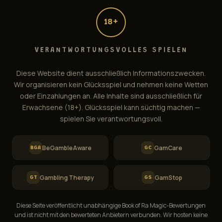
18+
VERANTWORTUNGSVOLLES SPIELEN
Diese Website dient ausschließlich Informationszwecken.
Wir organisieren kein Glücksspiel und nehmen keine Wetten
oder Einzahlungen an. Alle Inhalte sind ausschließlich für
Erwachsene (18+). Glücksspiel kann süchtig machen —
Book of Ra Magic Support
spielen Sie verantwortungsvoll.
Online — Antwort in ~1 Min.
BeGambleAware
GamCare
BGA
GC
Gambling Therapy
GamStop
GT
GS
Diese Seite veröffentlicht unabhängige Book of Ra Magic-Bewertungen
und ist nicht mit den bewerteten Anbietern verbunden. Wir hosten keine