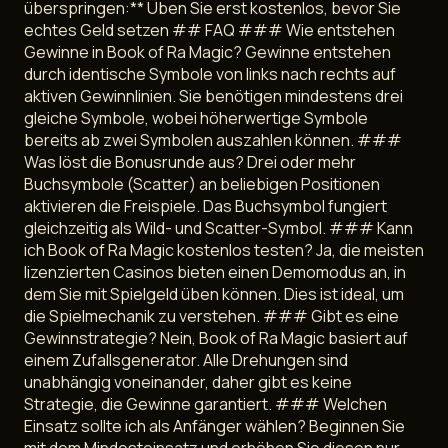
überspringen:** Üben Sie erst kostenlos, bevor Sie
echtes Geld setzen ## FAQ ### Wie entstehen
Gewinne in Book of Ra Magic? Gewinne entstehen
durch identische Symbole von links nach rechts auf
aktiven Gewinnlinien. Sie benötigen mindestens drei
gleiche Symbole, wobei höherwertige Symbole
bereits ab zwei Symbolen auszahlen können. ###
Was löst die Bonusrunde aus? Drei oder mehr
Buchsymbole (Scatter) an beliebigen Positionen
aktivieren die Freispiele. Das Buchsymbol fungiert
gleichzeitig als Wild- und Scatter-Symbol. ### Kann
ich Book of Ra Magic kostenlos testen? Ja, die meisten
lizenzierten Casinos bieten einen Demomodus an, in
dem Sie mit Spielgeld üben können. Dies ist ideal, um
die Spielmechanik zu verstehen. ### Gibt es eine
Gewinnstrategie? Nein, Book of Ra Magic basiert auf
einem Zufallsgenerator. Alle Drehungen sind
unabhängig voneinander, daher gibt es keine
Strategie, die Gewinne garantiert. ### Welchen
Einsatz sollte ich als Anfänger wählen? Beginnen Sie