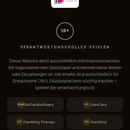
18+
VERANTWORTUNGSVOLLES SPIELEN
Diese Website dient ausschließlich Informationszwecken.
Book of Ra Magic Support
Online — Antwort in ~1 Min.
Wir organisieren kein Glücksspiel und nehmen keine Wetten
oder Einzahlungen an. Alle Inhalte sind ausschließlich für
Erwachsene (18+). Glücksspiel kann süchtig machen —
spielen Sie verantwortungsvoll.
BeGambleAware
GamCare
BGA
GC
Gambling Therapy
GamStop
GT
GS